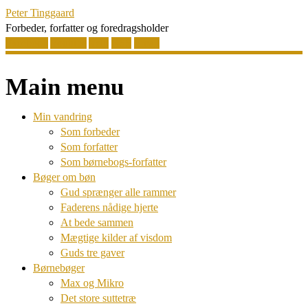
Peter Tinggaard
Forbeder, forfatter og foredragsholder
Facebook
Youtube
Yelp
RSS
Email
Main menu
Skip
Min vandring
to
Som forbeder
content
Som forfatter
Som børnebogs-forfatter
Bøger om bøn
Gud sprænger alle rammer
Faderens nådige hjerte
At bede sammen
Mægtige kilder af visdom
Guds tre gaver
Børnebøger
Max og Mikro
Det store suttetræ